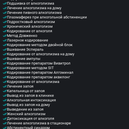
Подшивка от алкоголизма
Лечение алкоголизма на дому
Лечение пивного алкоголизма
Плазмаферез при алкогольной абстиненции
Подростковый алкоголизм
Хронический алкоголизм
Кодирование от алкоголя
Метод Довженко
Лазерное кодирование
Кодирование методом двойной блок
Вшивание Эспераль
Кодирование от алкоголизма на дому
Вшивание ампулы
Кодирование препаратом Вивитрол
Кодирование методом SIT
Кодирование препаратом Алгоминал
Кодирование препаратом аквилонг
Кодирование от алкоголизма
Лечение запоя
Капельница от запоя
Вывод из запоя в клинике
Алкогольная интоксикация
Вывод из запоя на дому
Выведение из запоя
Женский алкоголизм
Детоксикация от алкоголя
Лечение алкоголизма в стационаре
Абстинентный синдром