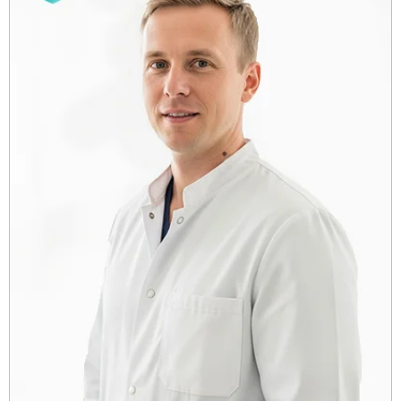
ВЫБРАТЬ ГОРОД
Москва
Видное
Балашиха
Воскресенск
Долгопрудный
Дубна
Егорьевск
Жуковский
Ивантеевка
Клин
Коломна
Красногорск
Королёв
Лобня
Люберцы
Мытищи
Наро-Фоминск
Ногинск