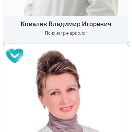
Одинцово
Орехово-Зуево
Подольск
Пушкино
Ковалёв Владимир Игоревич
Раменское
Реутов
Психиатр-нарколог
Сергиев Посад
Серпухов
ЗАДАТЬ ВОПРОС
Химки
Чехов
ЗАПОЛНИТЕ ФОРМУ
Щёлково
ВЫЗВАТЬ ВРАЧА
Электросталь
Заполните форму ниже, мы вам
Котельники
перезвоним
Электроугли
Лыткарино
Павловский Посад
Ступино
Дмитров
Фрязино
Дзержинский
Отправить
Солнечногорск
Отправить
Краснознаменск
Оставляя заявку Вы соглашаетесь с
политикой