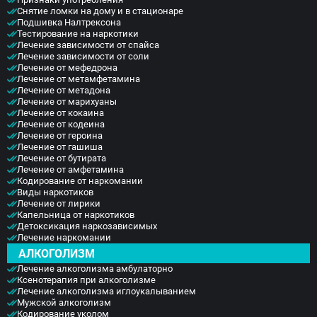
Снятие ломки на дому и в стационаре
Подшивка Налтрексона
Тестирование на наркотики
Лечение зависимости от спайса
Лечение зависимости от соли
Лечение от мефедрона
Лечение от метамфетамина
Лечение от метадона
Лечение от марихуаны
Лечение от кокаина
Лечение от кодеина
Лечение от героина
Лечение от гашиша
Лечение от бутирата
Лечение от амфетамина
Кодирование от наркомании
Виды наркотиков
Лечение от лирики
Капельница от наркотиков
Детоксикация наркозависимых
Лечение наркомании
АЛКОГОЛИЗМ
Лечение алкоголизма амбулаторно
Ксенотерапия при алкоголизме
Лечение алкоголизма иглоукалыванием
Мужской алкоголизм
Кодирование уколом