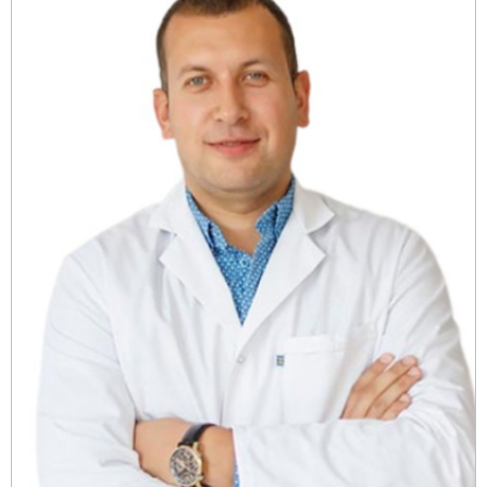
Пущино
Черноголовка
Талдом
Руза
Краснозаводск
Яхрома
Белоозёрский
Высоковск
Дрезна
Пересвет