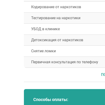
Кодирование от наркотиков
Тестирование на наркотики
УБОД в клинике
Детоксикация от наркотиков
Москва
Воскресенск
Снятие ломки
Егорьевск
Клин
Первичная консультация по телефону
Королёв
Мытищи
П
Одинцово
Пушкино
Сергиев Посад
Чехов
Котельники
Способы оплаты:
Павловский Посад