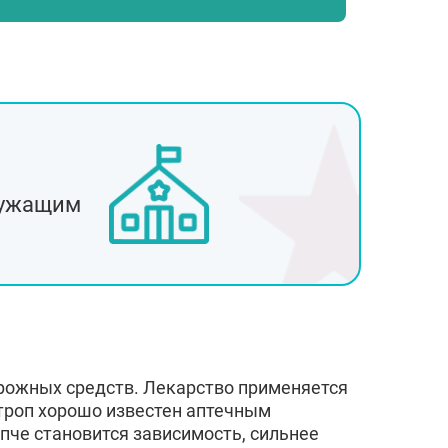
рск
к
ужащим
рожных средств. Лекарство применяется
отроп хорошо известен аптечным
пче становится зависимость, сильнее