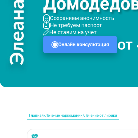
Домодедо
Сохраняем анонимность
Не требуем паспорт
Не ставим на учет
от
Онлайн консультация
Главная
Лечение наркомании
Лечение от лирики