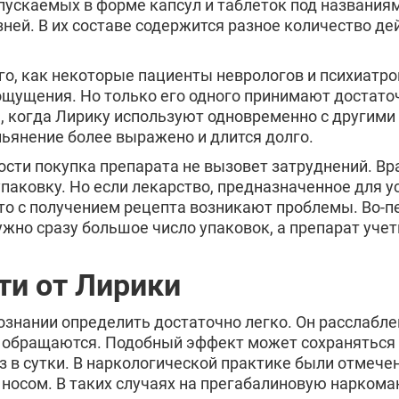
пускаемых в форме капсул и таблеток под названиями
ней. В их составе содержится разное количество д
ого, как некоторые пациенты неврологов и психиатр
щущения. Но только его одного принимают достаточ
когда Лирику используют одновременно с другими 
пьянение более выражено и длится долго.
сти покупка препарата не вызовет затруднений. Вр
паковку. Но если лекарство, предназначенное для ус
то с получением рецепта возникают проблемы. Во-пе
жно сразу большое число упаковок, а препарат уче
и от Лирики
сознании определить достаточно легко. Он расслабле
у обращаются. Подобный эффект может сохраняться н
 в сутки. В наркологической практике были отмеч
 носом. В таких случаях на прегабалиновую нарком