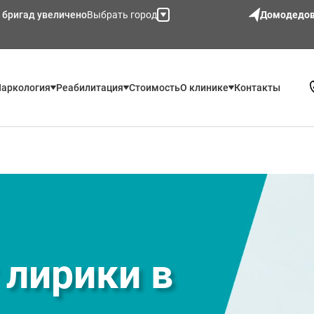
 бригад увеличено
Выбрать город
Домодедо
аркология
Реабилитация
Стоимость
О клинике
Контакты
 лирики в