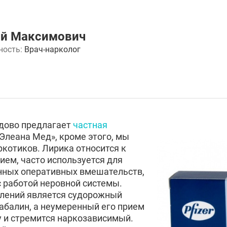
ай Максимович
ность:
Врач-нарколог
едово предлагает
частная
Элеана Мед», кроме этого, мы
ркотиков. Лирика относится к
ем, часто используется для
нных оперативных вмешательств,
с работой неровной системы.
явлений является судорожный
абалин, а неумеренный его прием
у и стремится наркозависимый.