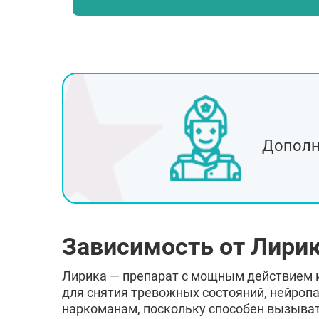
Фрязино
Краснознаменск
Звенигород
Истра
Дедовск
Лосино-Петровски
Озёры
Голицыно
Дополн
Хотьково
Пущино
Руза
Белоозёрский
Пересвет
Зависимость от Лири
Лирика — препарат с мощным действием 
для снятия тревожных состояний, нейропа
наркоманам, поскольку способен вызывать