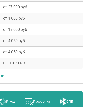
от 27 000 руб
от 1 800 руб
от 18 000 руб
от 4 050 руб
от 4 050 руб
к
БЕСПЛАТНО
ОВ
ль
QR-код
Рассрочка
СПБ