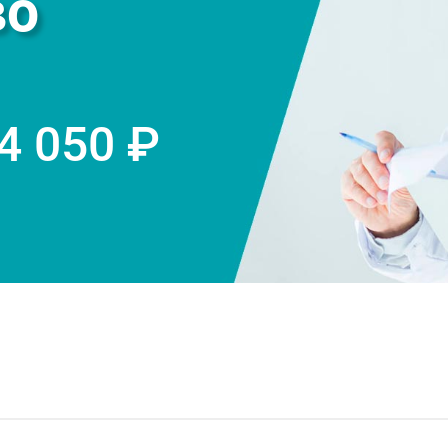
во
 4 050 ₽