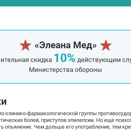
Дзержинский
Солнечного
Кашира
Апрелевка
Отправить
Отправить
Протвино
Шатура
Оставляя заявку Вы соглашаетесь с
политикой
Ликино-Дулёво
Можайск
Оставляя заявку Вы соглашаетесь с
политикой
конфиденциальности
Отправить
конфиденциальности
Электрогорск
Луховицы
й
Красноармейск
Волоколамс
Оставляя заявку Вы соглашаетесь с
политикой
«Элеана Мед»
Старая Купавна
Кубинка
конфиденциальности
Бронницы
Рошаль
10%
ительная скидка
действующим сл
Зарайск
Куровское
Черноголовка
Талдом
Министерства обороны
Краснозаводск
Яхрома
Высоковск
Дрезна
ки
из клинико-фармакологической группы противосудо
тических болей, приступов эпилепсии. Но еще псих
 опьянение. Чем дольше его употребление, тем кре