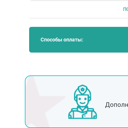
П
Способы оплаты:
Москва
Воскресенск
Егорьевск
Клин
Королёв
Мытищи
Одинцово
Пушкино
Дополн
Сергиев Посад
Чехов
Котельники
Павловский Посад