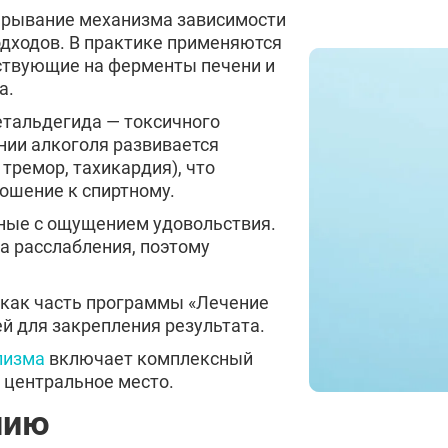
ерывание механизма зависимости
дходов. В практике применяются
ствующие на ферменты печени и
а.
тальдегида — токсичного
нии алкоголя развивается
тремор, тахикардия), что
ошение к спиртному.
нные с ощущением удовольствия.
а расслабления, поэтому
 как часть программы «Лечение
й для закрепления результата.
лизма
включает комплексный
 центральное место.
нию