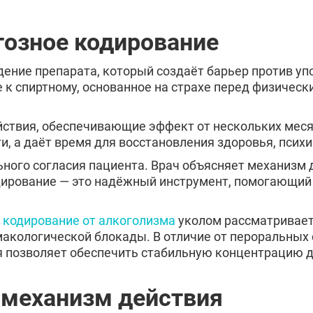
Дзержинский
Солнечного
Кашира
Апрелевка
Отправить
тозное кодирование
Отправить
Протвино
Шатура
Оставляя заявку Вы соглашаетесь с
политикой
Ликино-Дулёво
Можайск
Оставляя заявку Вы соглашаетесь с
политикой
конфиденциальности
ение препарата, который создаёт барьер против уп
Отправить
конфиденциальности
Электрогорск
Луховицы
к спиртному, основанное на страхе перед физическ
й
Красноармейск
Волоколамс
Оставляя заявку Вы соглашаетесь с
политикой
Старая Купавна
Кубинка
конфиденциальности
ствия, обеспечивающие эффект от нескольких месяц
Бронницы
Рошаль
и, а даёт время для восстановления здоровья, псих
Зарайск
Куровское
Черноголовка
Талдом
ьного согласия пациента. Врач объясняет механизм
Краснозаводск
Яхрома
ирование — это надёжный инструмент, помогающий 
Высоковск
Дрезна
е
кодирование от алкоголизма
уколом рассматривает
кологической блокады. В отличие от пероральных 
я позволяет обеспечить стабильную концентрацию 
 механизм действия