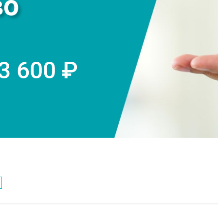
во
 3 600 ₽