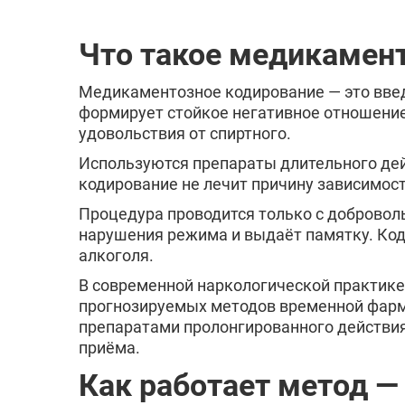
Фрязино
Краснознаменск
Что такое медикамен
Звенигород
Истра
Медикаментозное кодирование — это введ
Дедовск
формирует стойкое негативное отношение 
Лосино-Петровски
удовольствия от спиртного.
Озёры
Используются препараты длительного дей
Голицыно
кодирование не лечит причину зависимост
Хотьково
Пущино
Процедура проводится только с добровол
Руза
нарушения режима и выдаёт памятку. Код
Белоозёрский
алкоголя.
Пересвет
В современной наркологической практик
прогнозируемых методов временной фарма
препаратами пролонгированного действи
приёма.
Как работает метод —