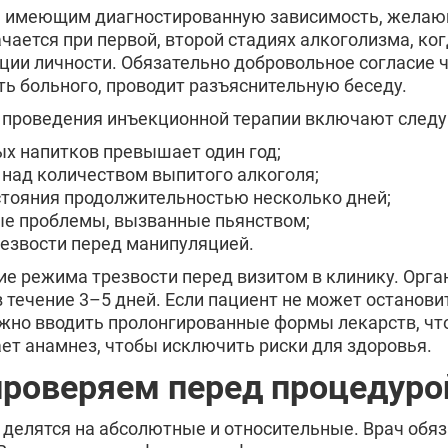
, имеющим диагностированную зависимость, желаю
ается при первой, второй стадиях алкоголизма, ког
ции личности. Обязательно добровольное согласие 
ь больного, проводит разъяснительную беседу.
я проведения инъекционной терапии включают след
ых напитков превышает один год;
 над количеством выпитого алкоголя;
тояния продолжительностью несколько дней;
е проблемы, вызванные пьянством;
езвости перед манипуляцией.
е режима трезвости перед визитом в клинику. Орга
 течение 3–5 дней. Если пациент не может останов
можно вводить пролонгированные формы лекарств, ч
ет анамнез, чтобы исключить риски для здоровья.
проверяем перед процедуро
делятся на абсолютные и относительные. Врач обяз