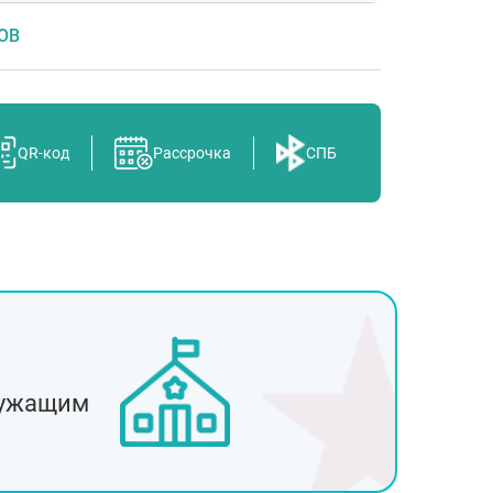
ОВ
QR-код
Рассрочка
СПБ
к
ужащим
ль