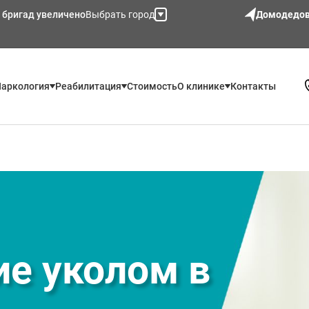
 бригад увеличено
Выбрать город
Домодедо
аркология
Реабилитация
Стоимость
О клинике
Контакты
е уколом в