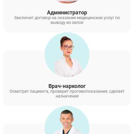
Черноголовка
Талдом
Администратор
Руза
Заключит договор на оказание медицинских услуг по
Краснозаводск
выводу из запоя
Яхрома
Белоозёрский
Высоковск
Дрезна
Пересвет
Врач-нарколог
Осмотрит пациента, проверит противопоказания, сделает
назначение