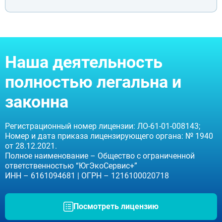
Москва
Видное
Балашиха
Наша деятельность
Воскресенск
Долгопрудный
полностью легальна и
Дубна
Егорьевск
законна
Жуковский
Ивантеевка
Клин
Регистрационный номер лицензии: ЛО-61-01-008143;
Коломна
Номер и дата приказа лицензирующего органа: № 1940
Красногорск
от 28.12.2021.
Королёв
Полное наименование – Общество с ограниченной
Лобня
ответственностью “ЮгЭкоСервис+”
Люберцы
ИНН – 6161094681 | ОГРН – 1216100020718
Мытищи
Наро-Фоминск
Ногинск
Посмотреть лицензию
Одинцово
Орехово-Зуево