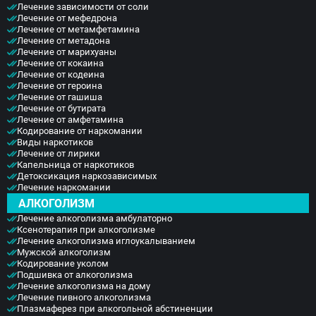
Лечение зависимости от соли
Лечение от мефедрона
Лечение от метамфетамина
Лечение от метадона
Лечение от марихуаны
Лечение от кокаина
Лечение от кодеина
Лечение от героина
Лечение от гашиша
Лечение от бутирата
Лечение от амфетамина
Кодирование от наркомании
Виды наркотиков
Лечение от лирики
Капельница от наркотиков
Детоксикация наркозависимых
Лечение наркомании
АЛКОГОЛИЗМ
Лечение алкоголизма амбулаторно
Ксенотерапия при алкоголизме
Лечение алкоголизма иглоукалыванием
Мужской алкоголизм
Кодирование уколом
Подшивка от алкоголизма
Лечение алкоголизма на дому
Лечение пивного алкоголизма
Плазмаферез при алкогольной абстиненции