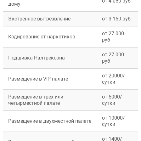
от 4 050 руб
дому
Долгопрудный
Дубна
Егорьевск
Экстренное вытрезвление
от 3 150 руб
Жуковский
Ивантеевка
от 27 000
Кодирование от наркотиков
Клин
руб
Коломна
Красногорск
от 27 000
Королёв
Подшивка Налтрексона
руб
Лобня
Люберцы
Мытищи
от 20000/
Размещение в VIP палате
Наро-Фоминск
сутки
Ногинск
Одинцово
Размещение в трех или
от 5000/
Орехово-Зуево
четырместной палате
сутки
Подольск
Пушкино
от 10000/
Раменское
Размещение в двухместной палате
сутки
Реутов
Сергиев Посад
Серпухов
от 1400/
ЗАДАТЬ ВОПРОС