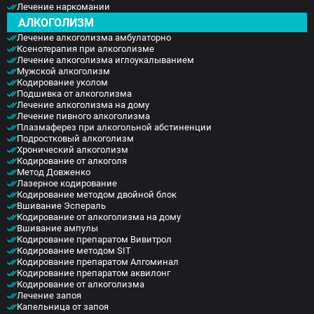
Лечение наркомании
АЛКОГОЛИЗМ
Лечение алкоголизма амбулаторно
Ксенотерапия при алкоголизме
Лечение алкоголизма иглоукалыванием
Мужской алкоголизм
Кодирование уколом
Подшивка от алкоголизма
Лечение алкоголизма на дому
Лечение пивного алкоголизма
Плазмаферез при алкогольной абстиненции
Подростковый алкоголизм
Хронический алкоголизм
Кодирование от алкоголя
Метод Довженко
Лазерное кодирование
Кодирование методом двойной блок
Вшивание Эспераль
Кодирование от алкоголизма на дому
Вшивание ампулы
Кодирование препаратом Вивитрол
Кодирование методом SIT
Кодирование препаратом Алгоминал
Кодирование препаратом аквилонг
Кодирование от алкоголизма
Лечение запоя
Капельница от запоя