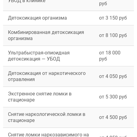
УБОД в клинике
руб
Детоксикация организма
от 3 150 руб
Комбинированная детоксикация
от 8 100 руб
организма
Ультрабыстрая-опиоидная
от 18 000
детоксикация — УБОД
руб
Детоксикация от наркотического
от 4 050 руб
отравления
ВЫБРАТЬ ГОРОД
Экстренное снятие ломки в
от 5 300 руб
стационаре
Снятие наркологической ломки в
от 4 500 руб
Москва
стационаре
Видное
Балашиха
Снятие ломки наркозависимого на
Воскресенск