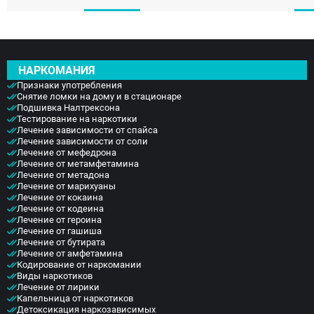
Дрезна
Пересвет
НАРКОМАНИЯ
Признаки употребления
Снятие ломки на дому и в стационаре
Подшивка Налтрексона
Тестирование на наркотики
Лечение зависимости от спайса
Лечение зависимости от соли
Лечение от мефедрона
Лечение от метамфетамина
Лечение от метадона
Лечение от марихуаны
Лечение от кокаина
Лечение от кодеина
Лечение от героина
Лечение от гашиша
Лечение от бутирата
Лечение от амфетамина
Кодирование от наркомании
Виды наркотиков
Лечение от лирики
Капельница от наркотиков
Детоксикация наркозависимых