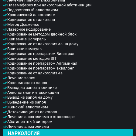
Лечение пивного алкоголизма
Плазмаферез при алкогольной абстиненции
Подростковый алкоголизм
Хронический алкоголизм
Кодирование от алкоголя
Метод Довженко
Лазерное кодирование
Кодирование методом двойной блок
Вшивание Эспераль
Кодирование от алкоголизма на дому
Вшивание ампулы
Кодирование препаратом Вивитрол
Кодирование методом SIT
Кодирование препаратом Алгоминал
Кодирование препаратом аквилонг
Кодирование от алкоголизма
Лечение запоя
Капельница от запоя
Вывод из запоя в клинике
Алкогольная интоксикация
Вывод из запоя на дому
Выведение из запоя
Женский алкоголизм
Детоксикация от алкоголя
Лечение алкоголизма в стационаре
Абстинентный синдром
Лечение алкоголизма
НАРКОЛОГИЯ