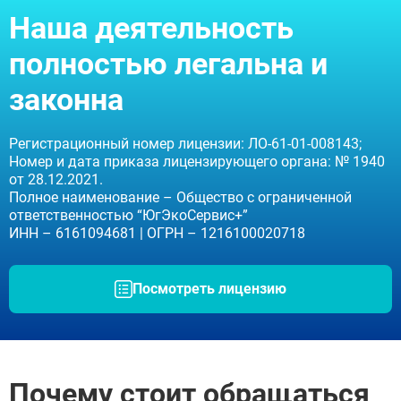
ВЫБРАТЬ ГОРОД
Наша деятельность
полностью легальна и
Москва
Видное
законна
Балашиха
Воскресенск
Долгопрудный
Регистрационный номер лицензии: ЛО-61-01-008143;
Дубна
Номер и дата приказа лицензирующего органа: № 1940
Егорьевск
от 28.12.2021.
Жуковский
Полное наименование – Общество с ограниченной
Ивантеевка
ответственностью “ЮгЭкоСервис+”
Клин
ИНН – 6161094681 | ОГРН – 1216100020718
Коломна
Красногорск
Королёв
Посмотреть лицензию
Лобня
Люберцы
Мытищи
Наро-Фоминск
Ногинск
Почему стоит обращаться
Одинцово