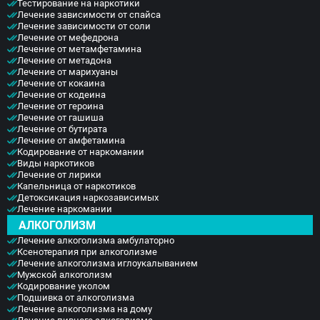
гарантируем, что после терапии человек вернется
Тестирование на наркотики
добиться полноценного выздоровления.
к нормальному образу жизни.
Лечение зависимости от спайса
Лечение мужского алкоголизма в
Лечение зависимости от соли
наркологической клинике «Элеана Мед» в
Лечение от мефедрона
Домодедово позволит побороть эту пагубную
Лечение от метамфетамина
Лечение от метадона
привычку, вернуться к полноценной жизни. По
Лечение от марихуаны
всем вопросам звоните по телефонам, указанным
Лечение от кокаина
на сайте, сотрудники ответят в любое время,
Лечение от кодеина
запишут на консультацию.
Лечение от героина
Лечение от гашиша
Лечение от бутирата
Лечение от амфетамина
Кодирование от наркомании
Виды наркотиков
Лечение от лирики
Капельница от наркотиков
Детоксикация наркозависимых
Лечение наркомании
АЛКОГОЛИЗМ
Лечение алкоголизма амбулаторно
Ксенотерапия при алкоголизме
Лечение алкоголизма иглоукалыванием
Мужской алкоголизм
Кодирование уколом
Подшивка от алкоголизма
Лечение алкоголизма на дому