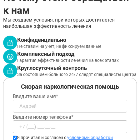
Орехово-Зуево
к нам
Подольск
Пушкино
Мы создаем условия, при которых достигается
Раменское
наибольшая эффективность лечения
Реутов
Сергиев Посад
Конфиденциально
Серпухов
ЗАДАТЬ ВОПРОС
Не ставим на учет, не фиксируем данные
Химки
Чехов
ЗАПОЛНИТЕ ФОРМУ
Комплексный подход
Щёлково
Гарантия эффективности лечения на всех этапах
ВЫЗВАТЬ ВРАЧА
Электросталь
Заполните форму ниже, мы вам
Круглосуточный контроль
Котельники
перезвоним
За состоянием больного 24/7 следят специалисты центра
Электроугли
Лыткарино
Скорая наркологическая помощь
Павловский Посад
Введите ваше имя*
Ступино
Дмитров
Фрязино
Дзержинский
Отправить
Введите номер телефона*
Солнечногорск
Отправить
Краснознаменск
Оставляя заявку Вы соглашаетесь с
политикой
конфиденциальности
Кашира
Отправить
Оставляя заявку Вы соглашаетесь с
политикой
Я прочитал и согласен с
условиями обработки