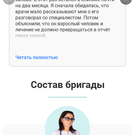
Черноголовка
на два месяца. Я сначала обиделась, что
Талдом
врачи мало рассказывают мне о его
Руза
разговорах со специалистом. Потом
Краснозаводск
объяснили, что он взрослый человек и
Яхрома
лечение не должно превращаться в отчёт
Белоозёрский
перед мамой.
Высоковск
Сейчас сын снимает комнату отдельно,
Дрезна
работает, приезжает к нам по выходным.
Пересвет
Денег больше не просит. Недавно сам купил
Читать полностью
отцу лекарства, хотя раньше даже не
спрашивал, что ему нужно. Спасибо
специалистам ещё и за работу со мной. Я
поняла, что помощь — это не постоянные
Состав бригады
проверки и спасение от каждой
неприятности.