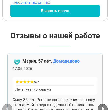
Апрелевка
конфиденциальности
персональных данных
Звенигород
Оставляя заявку Вы соглашаетесь с
политикой
конфиденциальности
Протвино
Вызвать врача
Шатура
Истра
Ликино-Дулёво
Можайск
Отзывы о нашей работе
Дедовск
Электрогорск
Луховицы
Лосино-Петровский
Красноармейск
Волоколамск
Мария, 57 лет,
Домодедово
Озёры
17.05.2026
Старая Купавна
Кубинка
Голицыно
5/5
Бронницы
Рошаль
Лечение алкоголизма
Хотьково
Зарайск
Сыну 35 лет. Раньше после лечения он сразу
Куровское
ехал домой, а через неделю всё начиналось
Пущино
заново. В этот раз остался в клинике почти