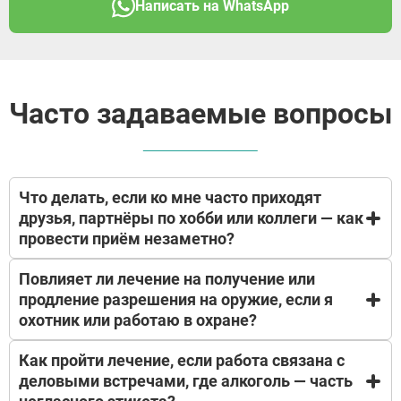
Написать на WhatsApp
Часто задаваемые вопросы
Что делать, если ко мне часто приходят
друзья, партнёры по хобби или коллеги — как
провести приём незаметно?
Повлияет ли лечение на получение или
Мы понимаем, что мужской образ жизни часто
продление разрешения на оружие, если я
предполагает активное общение. Врач приедет в
охотник или работаю в охране?
удобное для вас время — рано утром, поздно
вечером или в «тихий час». Специалист в
гражданской одежде, с компактным кейсом, без
Как пройти лечение, если работа связана с
Мы понимаем вашу предусмотрительность.
медицинской атрибутики. При появлении гостей —
деловыми встречами, где алкоголь — часть
Частная клиника не передаёт сведения в
мгновенное переключение на нейтральный