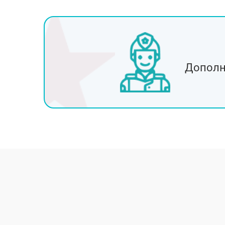
Фрязино
Краснознаменск
Звенигород
Истра
Дедовск
Дополн
Лосино-Петровски
Озёры
Голицыно
Хотьково
Пущино
Руза
Белоозёрский
Пересвет