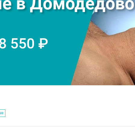
ме в Домодедово
 8 550 ₽
ме