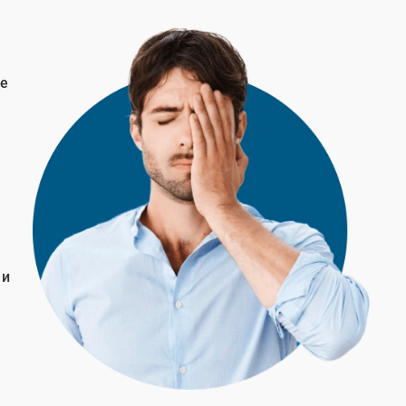
те
 и