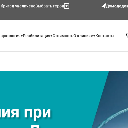
 бригад увеличено
Выбрать город
Домодедо
аркология
Реабилитация
Стоимость
О клинике
Контакты
ия при