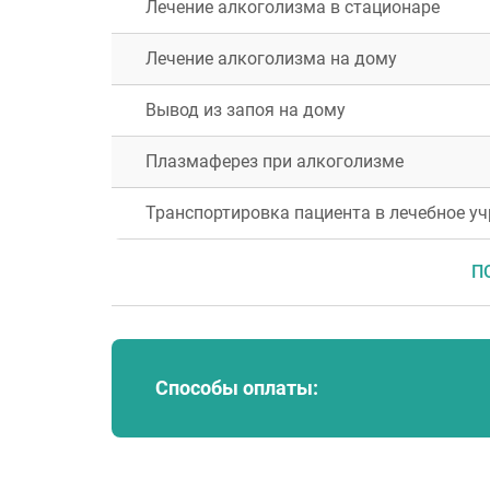
Лечение алкоголизма в стационаре
Лечение алкоголизма на дому
Вывод из запоя на дому
Плазмаферез при алкоголизме
Москва
Транспортировка пациента в лечебное у
Воскресенск
Егорьевск
П
Клин
Королёв
Мытищи
Одинцово
Способы оплаты:
Пушкино
Сергиев Посад
Чехов
Котельники
Павловский Посад