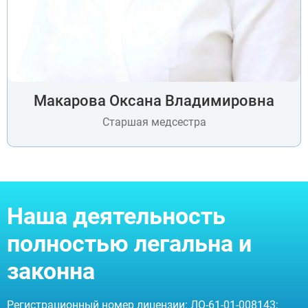
Макарова Оксана Владимировна
Старшая медсестра
Наша деятельность
ВЫБРАТЬ ГОРОД
полностью легальна и
законна
Москва
Видное
Балашиха
Регистрационный номер лицензии: ЛО-61-01-008143;
Воскресенск