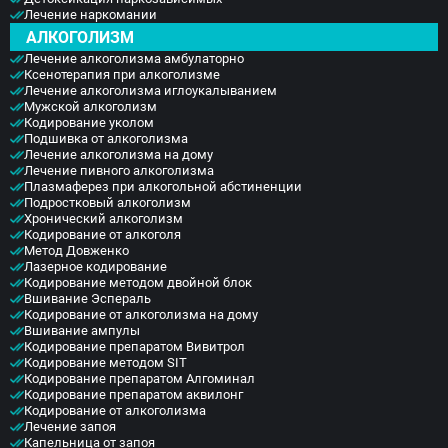
Амбулаторное лечение алкогольной зависимости
Лечение наркомании
в частной наркологической клинике в
АЛКОГОЛИЗМ
Домодедово «Элеана Мед» дает шанс избавиться
Лечение алкоголизма амбулаторно
от этой патологической тяги, начать новую жизнь
Ксенотерапия при алкоголизме
без алкоголя.
Лечение алкоголизма иглоукалыванием
Мужской алкоголизм
Кодирование уколом
Подшивка от алкоголизма
Лечение алкоголизма на дому
Лечение пивного алкоголизма
Плазмаферез при алкогольной абстиненции
Подростковый алкоголизм
Хронический алкоголизм
Кодирование от алкоголя
Метод Довженко
Лазерное кодирование
Кодирование методом двойной блок
Вшивание Эспераль
Кодирование от алкоголизма на дому
Вшивание ампулы
Кодирование препаратом Вивитрол
Кодирование методом SIT
Кодирование препаратом Алгоминал
Кодирование препаратом аквилонг
Кодирование от алкоголизма
Лечение запоя
Капельница от запоя