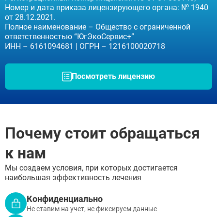
Номер и дата приказа лицензирующего органа: № 1940
Долгопрудный
от 28.12.2021.
Дубна
Полное наименование – Общество с ограниченной
Егорьевск
ответственностью “ЮгЭкоСервис+”
Жуковский
ИНН – 6161094681 | ОГРН – 1216100020718
Ивантеевка
Клин
Коломна
Посмотреть лицензию
Красногорск
Королёв
Лобня
Люберцы
Мытищи
Наро-Фоминск
Почему стоит обращаться
Ногинск
Одинцово
к нам
Орехово-Зуево
Подольск
Мы создаем условия, при которых достигается
Пушкино
наибольшая эффективность лечения
Раменское
Реутов
Конфиденциально
Сергиев Посад
Не ставим на учет, не фиксируем данные
Серпухов