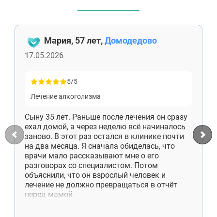
Дедовск
Электрогорск
Луховицы
Лосино-Петровский
Мария, 57 лет,
Домодедово
Красноармейск
Волоколамск
17.05.2026
Озёры
Старая Купавна
Кубинка
5/5
Голицыно
Лечение алкоголизма
Бронницы
Рошаль
Сыну 35 лет. Раньше после лечения он сразу
Хотьково
ехал домой, а через неделю всё начиналось
Зарайск
заново. В этот раз остался в клинике почти
Куровское
на два месяца. Я сначала обиделась, что
Пущино
врачи мало рассказывают мне о его
Черноголовка
разговорах со специалистом. Потом
Талдом
объяснили, что он взрослый человек и
Руза
лечение не должно превращаться в отчёт
Краснозаводск
перед мамой.
Яхрома
Сейчас сын снимает комнату отдельно,
Белоозёрский
работает, приезжает к нам по выходным.
Высоковск