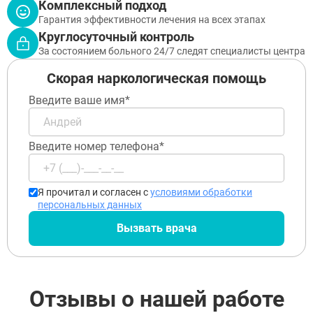
ЗАДАТЬ ВОПРОС
Комплексный подход
Химки
Гарантия эффективности лечения на всех этапах
Чехов
ЗАПОЛНИТЕ ФОРМУ
Щёлково
Круглосуточный контроль
ВЫЗВАТЬ ВРАЧА
Электросталь
Заполните форму ниже, мы вам
За состоянием больного 24/7 следят специалисты центра
Котельники
перезвоним
Скорая наркологическая помощь
Электроугли
Лыткарино
Введите ваше имя*
Павловский Посад
Ступино
Дмитров
Введите номер телефона*
Фрязино
Дзержинский
Отправить
Солнечногорск
Отправить
Краснознаменск
Оставляя заявку Вы соглашаетесь с
политикой
Я прочитал и согласен с
условиями обработки
конфиденциальности
Кашира
персональных данных
Отправить
Оставляя заявку Вы соглашаетесь с
политикой
Апрелевка
конфиденциальности
Вызвать врача
Звенигород
Оставляя заявку Вы соглашаетесь с
политикой
конфиденциальности
Протвино
Шатура
Истра
Ликино-Дулёво
Отзывы о нашей работе
Можайск