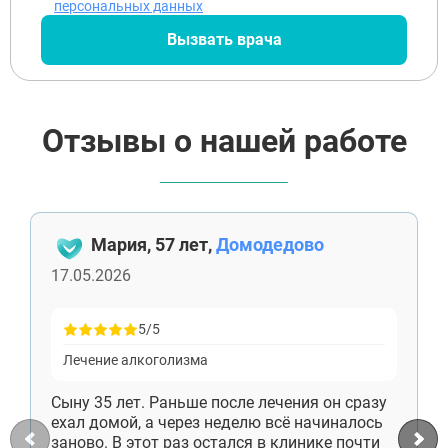
Электрогорск
персональных данных
Луховицы
Вызвать врача
Лосино-Петровский
Красноармейск
Волоколамск
Озёры
Старая Купавна
Отзывы о нашей работе
Кубинка
Голицыно
Бронницы
Рошаль
Хотьково
Мария, 57 лет,
Домодедово
Зарайск
Куровское
17.05.2026
Пущино
Черноголовка
Талдом
5/5
Руза
Лечение алкоголизма
Краснозаводск
Яхрома
Сыну 35 лет. Раньше после лечения он сразу
Белоозёрский
ехал домой, а через неделю всё начиналось
Высоковск
заново. В этот раз остался в клинике почти
Дрезна