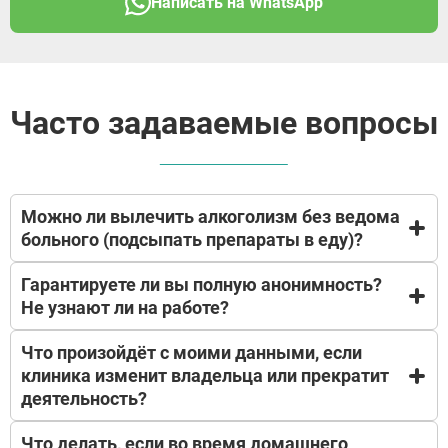
Написать на WhatsApp
Часто задаваемые вопросы
Можно ли вылечить алкоголизм без ведома
больного (подсыпать препараты в еду)?
Гарантируете ли вы полную анонимность?
Нет. Согласно законодательству РФ и
Не узнают ли на работе?
медицинской этике, любое вмешательство без
согласия пациента незаконно и опасно для его
Что произойдёт с моими данными, если
жизни. Более того, тайное лечение не дает
Да, мы гарантируем строгую врачебную тайну.
результата, так как не затрагивает
клиника изменит владельца или прекратит
Частная наркологическая клиника «Элеана Мед»
психологические причины зависимости. Мы
деятельность?
не сообщает данные пациентов по месту работы
рекомендуем обратиться к нашим психологам для
или учебы. Мы не практикуем принудительное
консультации родственников — они подскажут,
лечение (оно запрещено законом РФ), все
Что делать, если во время домашнего