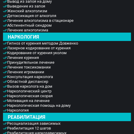
Вывод из запоя на дому
Выведение из запоя
Женский алкоголизм
Детоксикация от алкоголя
Лечение алкоголизма в стационаре
Абстинентный синдром
Лечение алкоголизма
НАРКОЛОГИЯ
Гипноз от курения методом Довженко
Лазерное кодирование от курения
Кодирование от курения уколом
Лечение курения
Принудительное лечение
Лечение токсикомании
Лечение игромании
Консультация нарколога
Областной диспансер
Вызов нарколога на дом
Наркологический центр
Наркологическая скорая
Мотивация на лечение
Наркологическая помощь на дому
Наркология
РЕАБИЛИТАЦИЯ
Ресоциализация зависимых
Реабилитация 12 шагов
Реабилитация наркозависимых