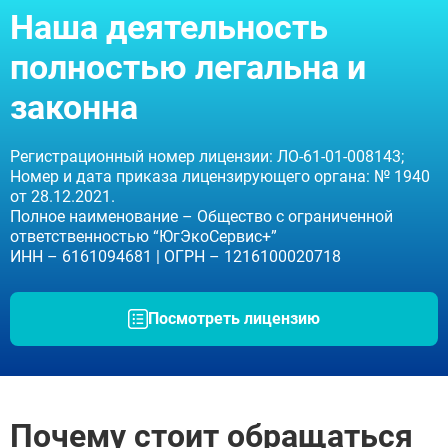
Долгопрудный
Наша деятельность
Дубна
Егорьевск
полностью легальна и
Жуковский
Ивантеевка
законна
Клин
Коломна
Красногорск
Регистрационный номер лицензии: ЛО-61-01-008143;
Королёв
Номер и дата приказа лицензирующего органа: № 1940
Лобня
от 28.12.2021.
Люберцы
Полное наименование – Общество с ограниченной
Мытищи
ответственностью “ЮгЭкоСервис+”
Наро-Фоминск
ИНН – 6161094681 | ОГРН – 1216100020718
Ногинск
Одинцово
Орехово-Зуево
Посмотреть лицензию
Подольск
Пушкино
Раменское
Реутов
Сергиев Посад
Серпухов
ЗАДАТЬ ВОПРОС
Почему стоит обращаться
Химки