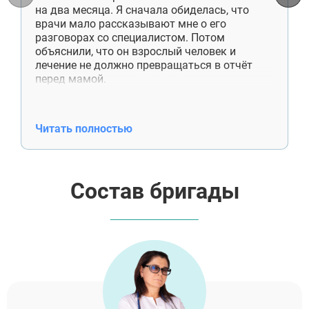
на два месяца. Я сначала обиделась, что
Пересвет
врачи мало рассказывают мне о его
разговорах со специалистом. Потом
объяснили, что он взрослый человек и
лечение не должно превращаться в отчёт
перед мамой.
Сейчас сын снимает комнату отдельно,
работает, приезжает к нам по выходным.
Денег больше не просит. Недавно сам купил
Читать полностью
отцу лекарства, хотя раньше даже не
спрашивал, что ему нужно. Спасибо
специалистам ещё и за работу со мной. Я
поняла, что помощь — это не постоянные
Состав бригады
проверки и спасение от каждой
неприятности.