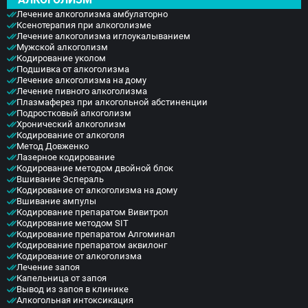
Лечение алкоголизма амбулаторно
Ксенотерапия при алкоголизме
Лечение алкоголизма иглоукалыванием
Мужской алкоголизм
Кодирование уколом
Подшивка от алкоголизма
Лечение алкоголизма на дому
Лечение пивного алкоголизма
Плазмаферез при алкогольной абстиненции
Подростковый алкоголизм
Хронический алкоголизм
Кодирование от алкоголя
Метод Довженко
Лазерное кодирование
Кодирование методом двойной блок
Вшивание Эспераль
Кодирование от алкоголизма на дому
Вшивание ампулы
Кодирование препаратом Вивитрол
Кодирование методом SIT
Кодирование препаратом Алгоминал
Кодирование препаратом аквилонг
Кодирование от алкоголизма
Лечение запоя
Капельница от запоя
Вывод из запоя в клинике
Алкогольная интоксикация