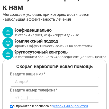
Чехов
ЗАПОЛНИТЕ ФОРМУ
к нам
Щёлково
ВЫЗВАТЬ ВРАЧА
Электросталь
Заполните форму ниже, мы вам
Мы создаем условия, при которых достигается
Котельники
перезвоним
наибольшая эффективность лечения
Электроугли
Лыткарино
Конфиденциально
Павловский Посад
Не ставим на учет, не фиксируем данные
Ступино
Комплексный подход
Дмитров
Гарантия эффективности лечения на всех этапах
Фрязино
Дзержинский
Круглосуточный контроль
Отправить
Солнечногорск
За состоянием больного 24/7 следят специалисты центра
Отправить
Краснознаменск
Оставляя заявку Вы соглашаетесь с
политикой
конфиденциальности
Скорая наркологическая помощь
Кашира
Отправить
Оставляя заявку Вы соглашаетесь с
политикой
Апрелевка
конфиденциальности
Введите ваше имя*
Звенигород
Оставляя заявку Вы соглашаетесь с
политикой
конфиденциальности
Протвино
Шатура
Введите номер телефона*
Истра
Ликино-Дулёво
Можайск
Дедовск
Я прочитал и согласен с
условиями обработки