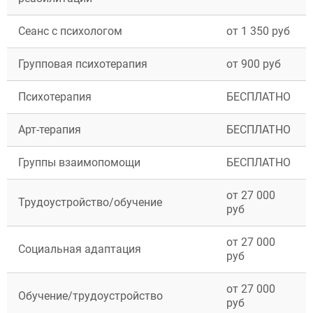
Сеанс с психологом
от 1 350 руб
Групповая психотерапия
от 900 руб
Психотерапия
БЕСПЛАТНО
Арт-терапия
БЕСПЛАТНО
ВЫБРАТЬ ГОРОД
Группы взаимопомощи
БЕСПЛАТНО
от 27 000
Трудоустройство/обучение
Москва
руб
Видное
Балашиха
от 27 000
Воскресенск
Социальная адаптация
руб
Долгопрудный
Дубна
от 27 000
Егорьевск
Обучение/трудоустройство
руб
Жуковский