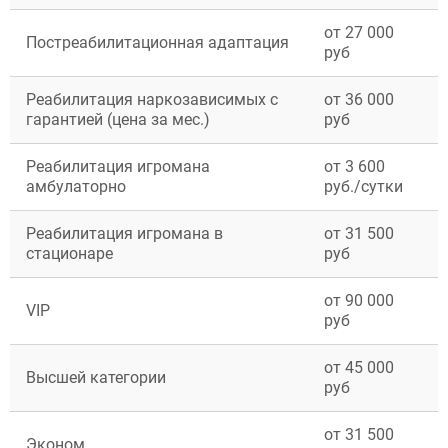
Ивантеевка
Клин
от 27 000
Постреабилитационная адаптация
Коломна
руб
Красногорск
Королёв
Реабилитация наркозависимых с
от 36 000
Лобня
гарантией (цена за мес.)
руб
Люберцы
Мытищи
Реабилитация игромана
от 3 600
Наро-Фоминск
амбулаторно
руб./сутки
Ногинск
Одинцово
Орехово-Зуево
Реабилитация игромана в
от 31 500
Подольск
стационаре
руб
Пушкино
Раменское
от 90 000
Реутов
VIP
руб
Сергиев Посад
Серпухов
ЗАДАТЬ ВОПРОС
от 45 000
Химки
Высшей категории
руб
Чехов
ЗАПОЛНИТЕ ФОРМУ
Щёлково
ВЫЗВАТЬ ВРАЧА
Электросталь
Заполните форму ниже, мы вам
от 31 500
Эконом