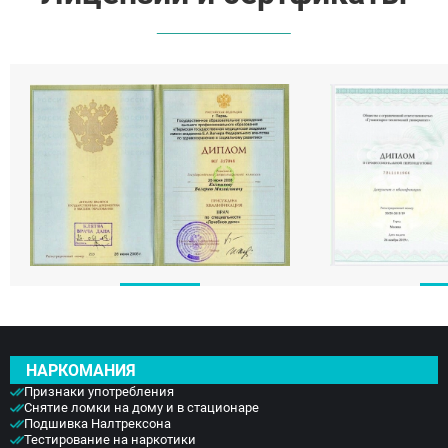
Волоколамск
Озёры
Старая Купавна
Кубинка
Голицыно
Бронницы
Рошаль
Хотьково
Зарайск
Куровское
Пущино
Черноголовка
Талдом
Руза
Краснозаводск
Яхрома
Белоозёрский
Высоковск
НАРКОМАНИЯ
Дрезна
Пересвет
Признаки употребления
Снятие ломки на дому и в стационаре
Подшивка Налтрексона
Тестирование на наркотики