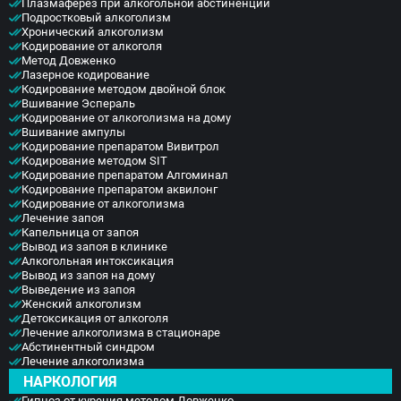
Плазмаферез при алкогольной абстиненции
Подростковый алкоголизм
Хронический алкоголизм
Кодирование от алкоголя
Метод Довженко
Лазерное кодирование
Кодирование методом двойной блок
Вшивание Эспераль
Кодирование от алкоголизма на дому
Вшивание ампулы
Кодирование препаратом Вивитрол
Кодирование методом SIT
Кодирование препаратом Алгоминал
Кодирование препаратом аквилонг
Кодирование от алкоголизма
Лечение запоя
Капельница от запоя
Вывод из запоя в клинике
Алкогольная интоксикация
Вывод из запоя на дому
Выведение из запоя
Женский алкоголизм
Детоксикация от алкоголя
Лечение алкоголизма в стационаре
Абстинентный синдром
Лечение алкоголизма
НАРКОЛОГИЯ
Гипноз от курения методом Довженко