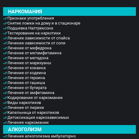
НАРКОМАНИЯ
Признаки употребления
Снятие ломки на дому и в стационаре
Подшивка Налтрексона
Тестирование на наркотики
Лечение зависимости от спайса
Лечение зависимости от соли
Лечение от мефедрона
Лечение от метамфетамина
Лечение от метадона
Лечение от марихуаны
Лечение от кокаина
Лечение от кодеина
Лечение от героина
Лечение от гашиша
Лечение от бутирата
Лечение от амфетамина
Кодирование от наркомании
Виды наркотиков
Лечение от лирики
Капельница от наркотиков
Детоксикация наркозависимых
Лечение наркомании
АЛКОГОЛИЗМ
Лечение алкоголизма амбулаторно