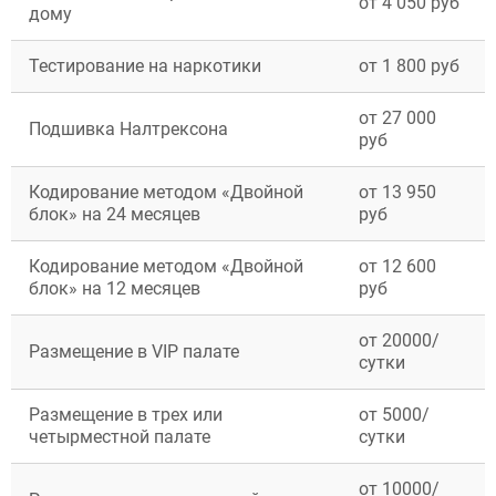
от 4 050 руб
Дубна
дому
Егорьевск
Жуковский
Тестирование на наркотики
от 1 800 руб
Ивантеевка
Клин
Коломна
от 27 000
Подшивка Налтрексона
Красногорск
руб
Королёв
Лобня
Кодирование методом «Двойной
от 13 950
Люберцы
блок» на 24 месяцев
руб
Мытищи
Наро-Фоминск
Кодирование методом «Двойной
от 12 600
Ногинск
блок» на 12 месяцев
руб
Одинцово
Орехово-Зуево
Подольск
от 20000/
Размещение в VIP палате
Пушкино
сутки
Раменское
Реутов
Размещение в трех или
от 5000/
Сергиев Посад
четырместной палате
сутки
Серпухов
ЗАДАТЬ ВОПРОС
Химки
от 10000/
Чехов
ЗАПОЛНИТЕ ФОРМУ