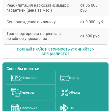
Луховицы
Реабилитация наркозависимых с
от 36 000
Лосино-Петровский
гарантией (цена за мес.)
руб
Красноармейск
Волоколамск
Сопровождение в клинику
от 9 000 руб
Озёры
Старая Купавна
Кубинка
Транспортировка пациента в
от 600 руб
Голицыно
лечебное учреждение
Бронницы
Рошаль
ПОЛНЫЙ ПРАЙС И СТОИМОСТЬ УТОЧНЯЙТЕ У
Хотьково
СПЕЦИАЛИСТОВ
Зарайск
Куровское
Пущино
Способы оплаты:
Черноголовка
Талдом
Наличные
Карты
Руза
Краснозаводск
Яхрома
Перевод
QR-код
Белоозёрский
Высоковск
Дрезна
Рассрочка
СПБ