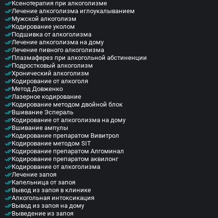
Ксенотерапия при алкоголизме
Лечение алкоголизма иглоукалыванием
Мужской алкоголизм
Кодирование уколом
Подшивка от алкоголизма
Лечение алкоголизма на дому
Лечение пивного алкоголизма
Плазмаферез при алкогольной абстиненции
Подростковый алкоголизм
Хронический алкоголизм
Кодирование от алкоголя
Метод Довженко
Лазерное кодирование
Кодирование методом двойной блок
Вшивание Эспераль
Кодирование от алкоголизма на дому
Вшивание ампулы
Кодирование препаратом Вивитрол
Кодирование методом SIT
Кодирование препаратом Алгоминал
Кодирование препаратом аквилонг
Кодирование от алкоголизма
Лечение запоя
Капельница от запоя
Вывод из запоя в клинике
Алкогольная интоксикация
Вывод из запоя на дому
Выведение из запоя