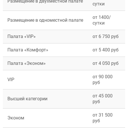
Размещение в двухместной палате
сутки
Щёлково
ВЫЗВАТЬ ВРАЧА
Электросталь
Заполните форму ниже, мы вам
Котельники
от 1400/
перезвоним
Размещение в одноместной палате
Электроугли
сутки
Лыткарино
Павловский Посад
Палата «VIP»
от 6 750 руб
Ступино
Дмитров
Палата «Комфорт»
от 5 400 руб
Фрязино
Дзержинский
Отправить
Солнечногорск
Палата «Эконом»
от 4 050 руб
Отправить
Краснознаменск
Оставляя заявку Вы соглашаетесь с
политикой
конфиденциальности
Кашира
Отправить
Оставляя заявку Вы соглашаетесь с
политикой
от 90 000
Апрелевка
VIP
конфиденциальности
руб
Звенигород
Оставляя заявку Вы соглашаетесь с
политикой
конфиденциальности
Протвино
от 45 000
Шатура
Высшей категории
руб
Истра
Ликино-Дулёво
Можайск
от 31 500
Эконом
Дедовск
руб
Электрогорск