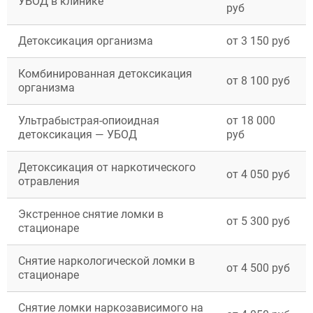
УБОД в клинике
руб
Детоксикация организма
от 3 150 руб
Комбинированная детоксикация
от 8 100 руб
организма
Ультрабыстрая-опиоидная
от 18 000
детоксикация — УБОД
руб
Детоксикация от наркотического
от 4 050 руб
отравления
ВЫБРАТЬ ГОРОД
Экстренное снятие ломки в
от 5 300 руб
стационаре
Москва
Видное
Снятие наркологической ломки в
от 4 500 руб
Балашиха
стационаре
Воскресенск
Долгопрудный
Снятие ломки наркозависимого на